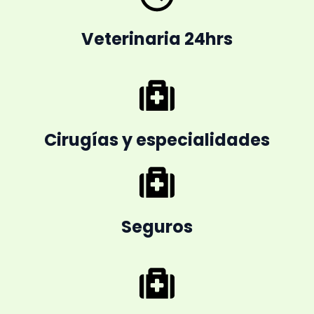
s
e
l
Veterinaria 24hrs
i
d
e
Cirugías y especialidades
Seguros