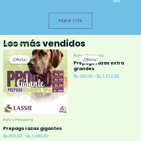
ión
PEDIR CITA
Los más vendidos
Baño y Peluquería
¡Oferta!
¡Oferta!
Prepago razas extra
grandes
Bs.
180,00
–
Bs.
1.512,00
Baño y Peluquería
Prepago razas gigantes
Bs.
200,00
–
Bs.
1.680,00