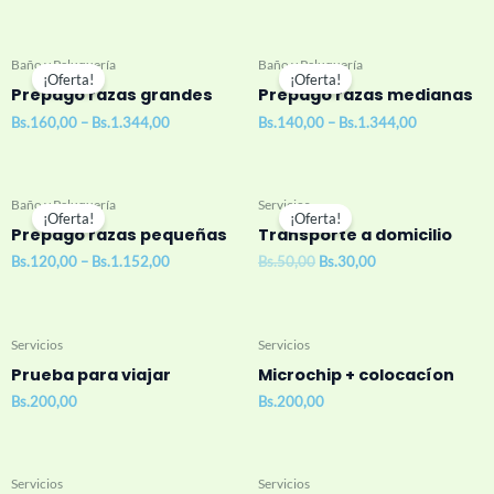
Baño y Peluquería
Baño y Peluquería
¡Oferta!
¡Oferta!
Prepago razas grandes
Prepago razas medianas
Bs.
160,00
–
Bs.
1.344,00
Bs.
140,00
–
Bs.
1.344,00
Original
Current
Baño y Peluquería
Servicios
price
price
¡Oferta!
¡Oferta!
was:
is:
Prepago razas pequeñas
Transporte a domicilio
Bs.50,00.
Bs.30,00.
Bs.
120,00
–
Bs.
1.152,00
Bs.
50,00
Bs.
30,00
Servicios
Servicios
Prueba para viajar
Microchip + colocacíon
Bs.
200,00
Bs.
200,00
Servicios
Servicios