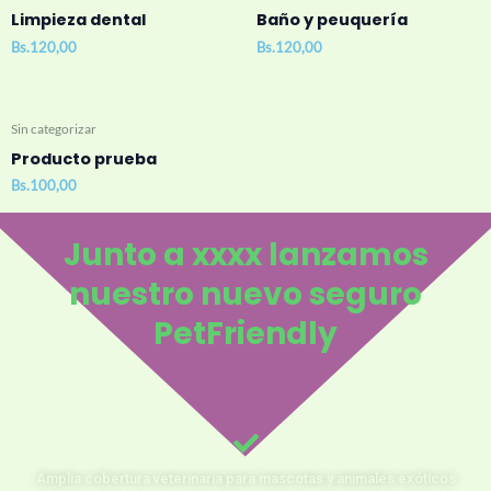
Limpieza dental
Baño y peuquería
Bs.
120,00
Bs.
120,00
Sin categorizar
Producto prueba
Bs.
100,00
Junto a xxxx lanzamos
nuestro nuevo seguro
PetFriendly
Amplia cobertura veterinaria para mascotas y animales exóticos