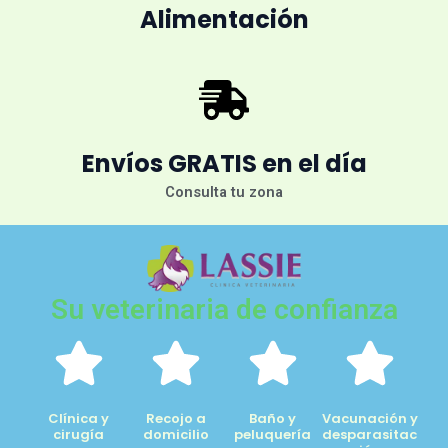
Alimentación
Envíos GRATIS en el día
Consulta tu zona
Su veterinaria de confianza
Clínica y
Recojo a
Baño y
Vacunación y
cirugía
domicilio
peluquería
desparasitac