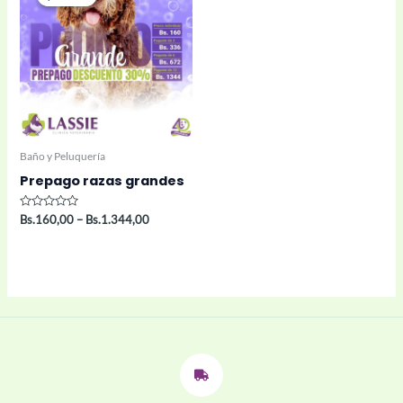
Baño y Peluquería
Prepago razas grandes
Rated
Bs.
160,00
–
Bs.
1.344,00
0
out
of
5