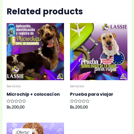
Related products
Servicios
Servicios
Microchip + colocacíon
Prueba para viajar
Rated
Rated
Bs.
200,00
Bs.
200,00
0
0
out
out
of
of
5
5
¡Oferta!
¡Oferta!