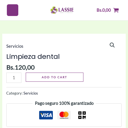
Ir
MAIN
Bs.
0,00
al
MENU
contenido
Limpieza
Servicios
dental
Limpieza dental
quantity
Bs.
120,00
ADD TO CART
Category:
Servicios
Pago seguro 100% garantizado