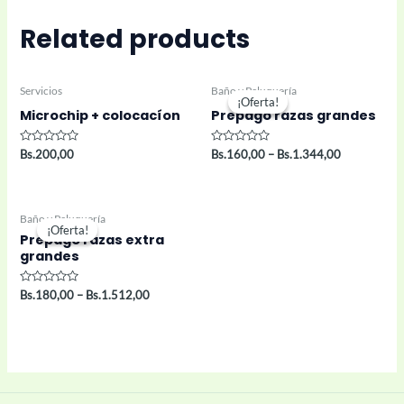
Related products
Servicios
Baño y Peluquería
¡Oferta!
¡Oferta!
Microchip + colocacíon
Prepago razas grandes
Rated
Rated
Bs.
200,00
Bs.
160,00
–
Bs.
1.344,00
0
0
out
out
of
of
5
5
Baño y Peluquería
¡Oferta!
¡Oferta!
Prepago razas extra
grandes
Rated
Bs.
180,00
–
Bs.
1.512,00
0
out
of
5