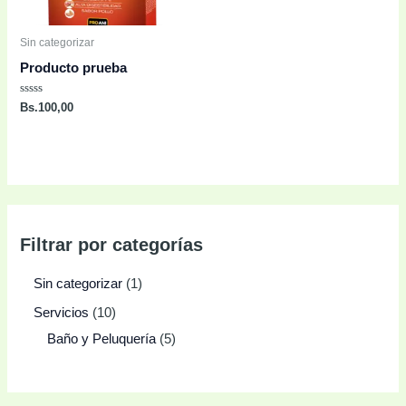
Sin categorizar
Producto prueba
Rated
Bs.
100,00
0
out
of
5
Filtrar por categorías
Sin categorizar
1
Servicios
10
Baño y Peluquería
5